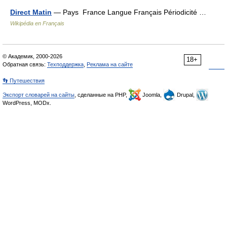
Direct Matin
— Pays France Langue Français Périodicité …
Wikipédia en Français
© Академик, 2000-2026
18+
Обратная связь:
Техподдержка
,
Реклама на сайте
👣 Путешествия
Экспорт словарей на сайты
, сделанные на PHP,
Joomla,
Drupal,
WordPress, MODx.